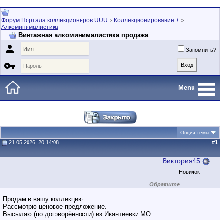
Форум Портала коллекционеров UUU
Коллекционирование +
>
>
Алкоминималистика
Винтажная алкоминималистика продажа

Запомнить?

Menu
Опции темы
21.05.2026, 20:14:08
#
1
Виктория45
Новичок
Обратите
внимание на
маленький стаж
Продам в вашу коллекцию.
пользователя на
Рассмотрю ценовое предложение.
этом форуме.
Высылаю (по договорённости) из Ивантеевки МО.
Сделки с
пользователями,