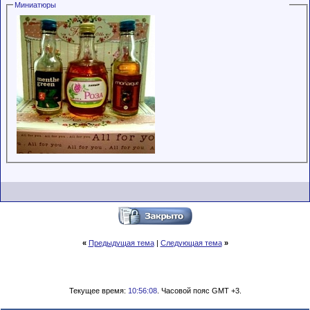
Миниатюры
обладающими
низким
рейтингом и
стажем,
совершайте с
осторожностью!
«
Предыдущая тема
|
Следующая тема
»
Текущее время:
10:56:08
. Часовой пояс GMT +3.