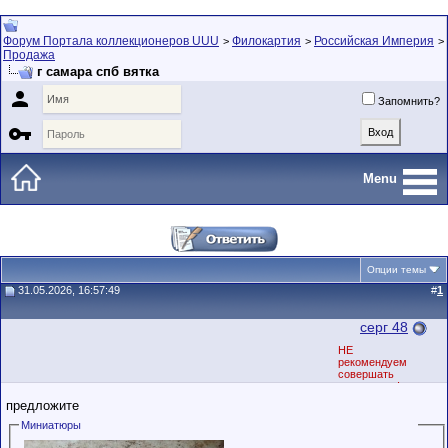
Форум Портала коллекционеров UUU
Филокартия
Российская Империя
>
>
>
Продажа
г самара спб вятка

Запомнить?

Menu
Опции темы
31.05.2026, 16:57:49
#
1
серг 48
НЕ
рекомендуем
совершать
предоплату!
предложите
Миниатюры