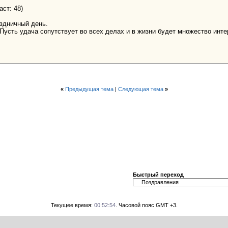
ст: 48)
здничный день.
! Пусть удача сопутствует во всех делах и в жизни будет множество инт
«
Предыдущая тема
|
Следующая тема
»
Быстрый переход
Текущее время:
00:52:54
. Часовой пояс GMT +3.