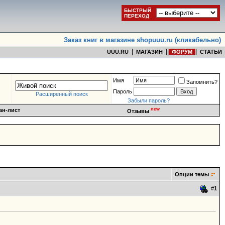
БЫСТРЫЙ
ПЕРЕХОД
Заказ книг в магазине shopuuu.ru (кликабельно)
|
|
|
|
UUU.RU
МАГАЗИН
ФОРУМ
СТАТЬИ
Имя
Запомнить?
Пароль
Расширенный поиск
Забыли пароль?
new
ан-лист
Отзывы
Опции темы
#
1