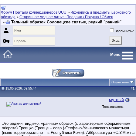
Форум Портала коллекционеров UUU
Иконопись и предметы церковного
>
обихода
Старинное медное литье : Продажа / Покупка / Обмен
>
Тельный образок Соловецкие святые, редкий "ранний"

Запомнить?

Menu
Опции темы
15.05.2026, 09:55:44
#
1
мутный
Пользователь
Это редкий, видимо, «ранний» образок (с характерным оформлением
оборота) Троицко (Троице – совр.)-Стефано-Ульяновского монастыря
(ныне территориально – в Республике Коми). Аббревиатура «С.У.М.» на