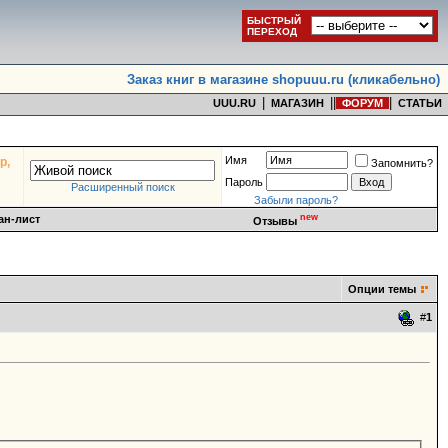
БЫСТРЫЙ
ПЕРЕХОД
Заказ книг в магазине shopuuu.ru (кликабельно)
|
|
|
|
UUU.RU
МАГАЗИН
ФОРУМ
СТАТЬИ
Имя
р,
Запомнить?
Пароль
Расширенный поиск
Забыли пароль?
new
ан-лист
Отзывы
Опции темы
#
1