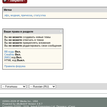
Метки
лфз
,
модная
,
прическа
,
статуэтка
Ваши права в разделе
Вы
не можете
создавать новые темы
Вы
не можете
отвечать в темах
Вы
не можете
прикреплять вложения
Вы
не можете
редактировать свои сообщения
BB коды
Вкл.
Смайлы
Вкл.
[IMG]
код
Вкл.
HTML код
Выкл.
Правила форума
©2001-2026 IP Media Inc., USA
Powered by vBulletin® Version 3.8.7
Copyright ©2000 - 2026, Jelsoft Enterprises Ltd. Перевод:
zCarot