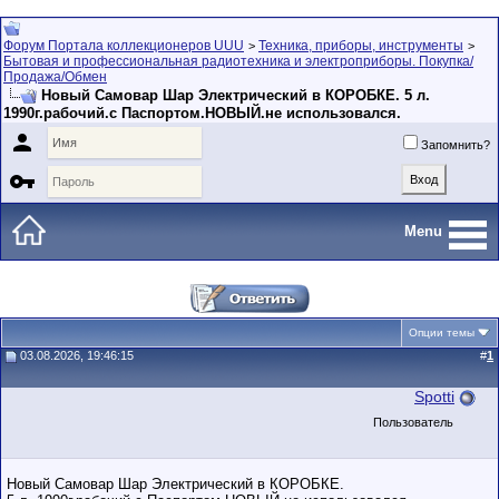
Форум Портала коллекционеров UUU
Техника, приборы, инструменты
>
>
Бытовая и профессиональная радиотехника и электроприборы. Покупка/
Продажа/Обмен
Новый Самовар Шар Электрический в КОРОБКЕ. 5 л.
1990г.рабочий.с Паспортом.НОВЫЙ.не использовался.

Запомнить?

Menu
Опции темы
03.08.2026, 19:46:15
#
1
Spotti
Пользователь
Новый Самовар Шар Электрический в КОРОБКЕ.