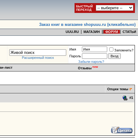
БЫСТРЫЙ
ПЕРЕХОД
Заказ книг в магазине shopuuu.ru (кликабельно)
|
|
|
|
UUU.RU
МАГАЗИН
ФОРУМ
СТАТЬИ
Имя
Запомнить?
Пароль
Расширенный поиск
Забыли пароль?
new
ан-лист
Отзывы
Опции темы
#
1