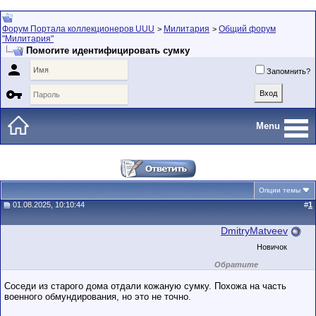
Форум Портала коллекционеров UUU
Милитария
Общий форум
>
>
"Милитария"
Помогите идентифицировать сумку

Запомнить?

Menu
Опции темы
01.08.2025, 10:10:44
#
1
DmitryMatveev
Новичок
Обратите
внимание на
маленький стаж
Соседи из старого дома отдали кожаную сумку. Похожа на часть
пользователя на
военного обмундирования, но это не точно.
этом форуме.
Сделки с
пользователями,