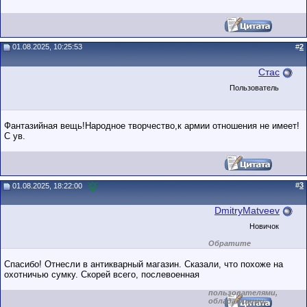
01.08.2025, 10:25:53
#
2
Стас
Пользователь
Фантазийная вещь!Народное творчество,к армии отношения не имеет!
С ув.
#
3
01.08.2025, 18:22:00
DmitryMatveev
Новичок
Обратите
внимание на
маленький стаж
Спасибо! Отнесли в антикварный магазин. Сказали, что похоже на
пользователя на
охотничью сумку. Скорей всего, послевоенная
этом форуме.
Сделки с
пользователями,
обладающими