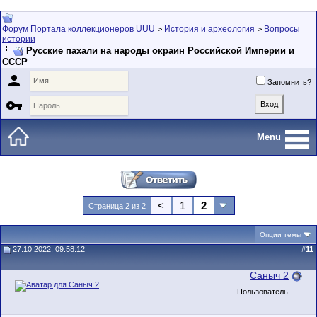
Форум Портала коллекционеров UUU
История и археология
Вопросы
>
>
истории
Русские пахали на народы окраин Российской Империи и
СССР

Запомнить?

Menu
<
1
2
Страница 2 из 2
Опции темы
27.10.2022, 09:58:12
#
11
Саныч 2
Пользователь