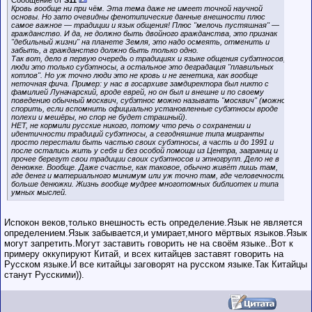
Сообщение от
S11
Сделки с
Кровь вообще ни при чём. Эта тема даже не имеет точной научной
пользователями,
основы. Но зато очевидны фенотипические данные внешности плюс
обладающими
самое важное — традиции и язык общения! Плюс "мелочь пустяшная" —
низким
гражданство. И да, не должно быть двойного гражданства, это признак
рейтингом и
"дебильный жизни" на планете Земля, это надо осмеять, отменить и
стажем,
забыть, а гражданство должно быть только одно.
совершайте с
Так вот, дело в первую очередь о традициях и языке общения субэтносов,
осторожностью!
люди это только субэтносы, а остальное это деградация "плавильных
котлов". Но уж точно люди это не кровь и не генетика, как вообще
неточная фича. Пример: у нас в госархиве замдиректора был никто с
фамилией Луначарский, вроде еврей, но он был и внешне и по своему
поведению обычный москвич, субэтнос можно называть "москвич" (можно
спорить, если вспомнить официально установленные субэтносы вроде
полехи и мешёры, но спор не будет страшный).
НЕТ, не кормили русские никого, потому что речь о сохранении и
идентичности традиций субэтносы, а сегодняшние типа мигранты
просто перестали быть частью своих субэтносы, а часть и до 1991 и
после остались жить у себя и без особой помощи из Центра, заграниц и
прочее берегут свои традиции своих субэтносов и этногрупп. Дело не в
денюжке. Вообще. Даже счастье, как таковое, обычно живёт лишь там,
где денег и материального минимум или уж точно там, где человечности
больше денюжки. Жизнь вообще мудрее многотомных библиотек и типа
умных мыслей.
Испокон веков,только внешность есть определение.Язык не является
определением.Язык забывается,и умирает,много мёртвых языков.Язык
могут запретить.Могут заставить говорить не на своём языке..Вот к
примеру оккупируют Китай, и всех китайцев заставят говорить на
Русском языке.И все китайцы заговорят на русском языке.Так Китайцы
станут Русскими)).