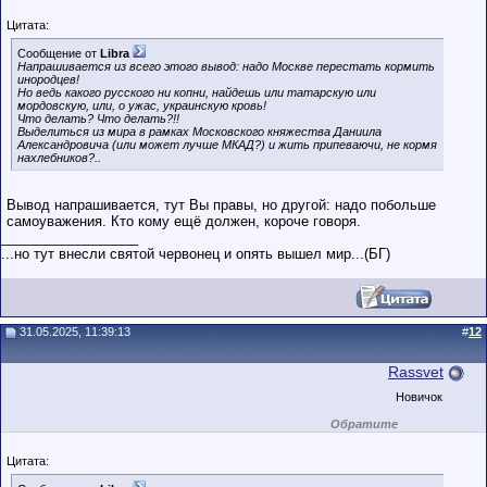
Цитата:
Сообщение от
Libra
Напрашивается из всего этого вывод: надо Москве перестать кормить
инородцев!
Но ведь какого русского ни копни, найдешь или татарскую или
мордовскую, или, о ужас, украинскую кровь!
Что делать? Что делать?!!
Выделиться из мира в рамках Московского княжества Даниила
Александровича (или может лучше МКАД?) и жить припеваючи, не кормя
нахлебников?..
Вывод напрашивается, тут Вы правы, но другой: надо побольше
самоуважения. Кто кому ещё должен, короче говоря.
__________________
...но тут внесли святой червонец и опять вышел мир...(БГ)
31.05.2025, 11:39:13
#
12
Rassvet
Новичок
Обратите
внимание на
маленький стаж
Цитата:
пользователя на
этом форуме.