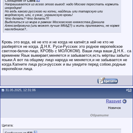
Сообщение от
Libra
Сделки с
Напрашивается из всего этого вывод: надо Москве перестать кормить
пользователями,
инородцев!
обладающими
Но ведь какого русского ни копни, найдешь или татарскую или
низким
мордовскую, или, о ужас, украинскую кровь!
рейтингом и
Что делать? Что делать?!!
стажем,
Выделиться из мира в рамках Московского княжества Даниила
совершайте с
Александровича (или может лучше МКАД?) и жить припеваючи, не кормя
осторожностью!
нахлебников?..
Кровь это вода, её не кто и не когда не капнёт,в ней не кто не
разберётся не когда. Д.Н.К. Руси-Русских это родное европейское
светлое-белое-лицо, КРОВЬ с МОЛОКОМ). Ваши лица ваши Д.Н.К.. са
временем Язык вымирает,меняется и забывается,есть мёртвы забыты
языки.А вот па общему лицо народа не меняется,и не забывается не
когда.Капните лица руси-русских и вы увидите перед собою,родные
европейски лица.
31.05.2025, 12:31:06
#
13
Rassvet
Новичок
Обратите
внимание на
маленький стаж
Цитата:
пользователя на
этом форуме.