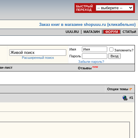
БЫСТРЫЙ
ПЕРЕХОД
Заказ книг в магазине shopuuu.ru (кликабельно)
|
|
|
|
UUU.RU
МАГАЗИН
ФОРУМ
СТАТЬИ
Имя
Запомнить?
Пароль
Расширенный поиск
Забыли пароль?
new
ан-лист
Отзывы
Опции темы
#
1