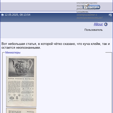
обладающими
низким
рейтингом и
стажем,
12.05.2025, 08:13:54
совершайте с
#
5
осторожностью!
Allour
Пользователь
Вот небольшая статья, в которой чётко сказано, что куча клейм, так и
остается неопознанными.
Миниатюры