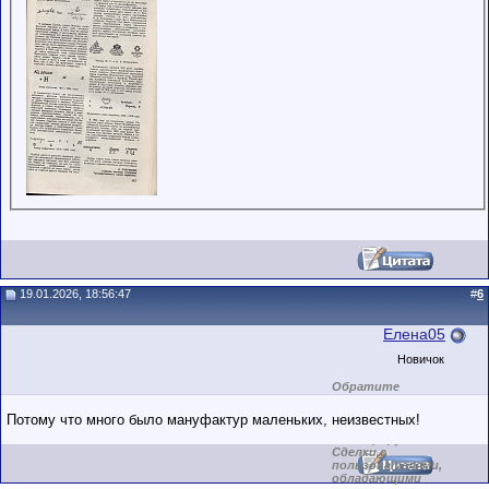
19.01.2026, 18:56:47
#
6
Елена05
Новичок
Обратите
внимание на
маленький стаж
Потому что много было мануфактур маленьких, неизвестных!
пользователя на
этом форуме.
Сделки с
пользователями,
обладающими