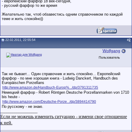
- европейский фарфор 18 век-сегодня,
- русский фарфор то же время
Желательно так, чтоб обзавестись одним справочником по каждой
теме и жить спокойно))
22.02.2011, 22:55:54
#
2
Wolfgang
Пользователь
Так не бывает... Один справочник и жить спокойно... Европейский
фарфор - по мне хорошая книга - Ludwig Danckert, Handbuch des
Europäischen Porzellans
http://www.amazon.de/Handbuch-Europ%.../dp/3791311735
Немецкий фарфор - Robert Röntgen Deutsche Porzellanmarken von 1710
bis heute -
http://www.amazon.com/Deutsche-Porze.../dp/3894414790
По русскому - не знаю.
__________________
Если не можешь изменить ситуацию - измени свое отношение
к ней.