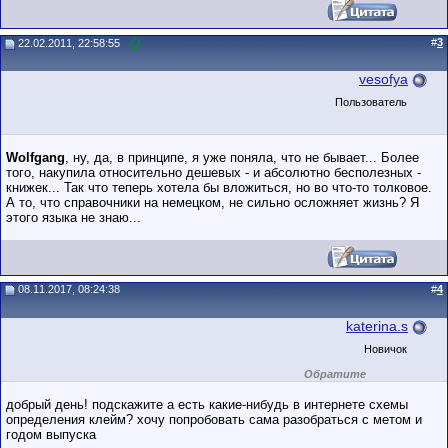
#
3
22.02.2011, 22:58:55
vesofya
Пользователь
Wolfgang
, ну, да, в принципе, я уже поняла, что не бывает... Более
того, накупила относительно дешевых - и абсолютно бесполезных -
книжек... Так что теперь хотела бы вложиться, но во что-то толковое.
А то, что справочники на немецком, не сильно осложняет жизнь? Я
этого языка не знаю...
08.11.2017, 08:24:38
#
4
katerina.s
Новичок
Обратите
внимание на
маленький стаж
добрый день! подскажите а есть какие-нибудь в интернете схемы
пользователя на
определения клейм? хочу попробовать сама разобраться с метом и
этом форуме.
годом выпуска
Сделки с
пользователями,