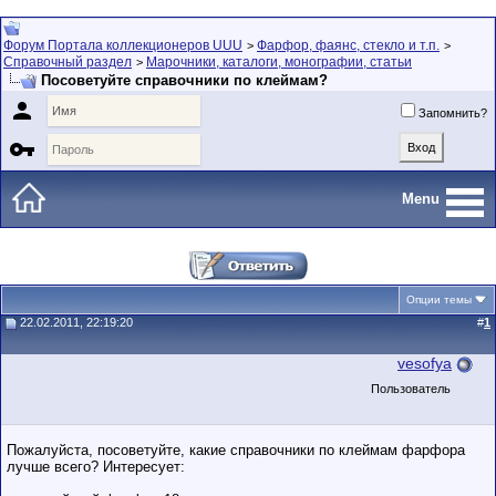
Форум Портала коллекционеров UUU
Фарфор, фаянс, стекло и т.п.
>
>
Справочный раздел
Марочники, каталоги, монографии, статьи
>
Посоветуйте справочники по клеймам?

Запомнить?

Menu
Опции темы
22.02.2011, 22:19:20
#
1
vesofya
Пользователь
Пожалуйста, посоветуйте, какие справочники по клеймам фарфора
лучше всего? Интересует: