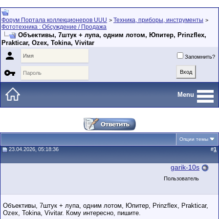
Форум Портала коллекционеров UUU
Техника, приборы, инструменты
>
>
Фототехника : Обсуждение / Продажа
Объективы, 7штук + лупа, одним лотом, Юпитер, Prinzflex,
Prakticar, Ozex, Tokina, Vivitar

Запомнить?

Menu
Опции темы
23.04.2026, 05:18:36
#
1
garik-10s
Пользователь
Объективы, 7штук + лупа, одним лотом, Юпитер, Prinzflex, Prakticar,
Ozex, Tokina, Vivitar. Кому интересно, пишите.