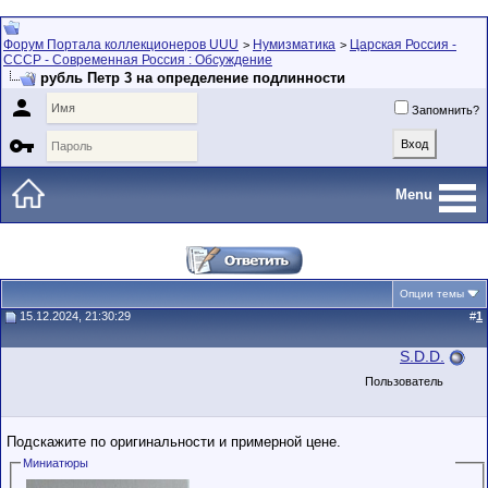
Форум Портала коллекционеров UUU
Нумизматика
Царская Россия -
>
>
СССР - Современная Россия : Обсуждение
рубль Петр 3 на определение подлинности

Запомнить?

Menu
Опции темы
15.12.2024, 21:30:29
#
1
S.D.D.
Пользователь
Подскажите по оригинальности и примерной цене.
Миниатюры