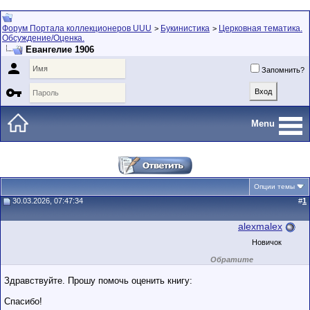
Форум Портала коллекционеров UUU
Букинистика
Церковная тематика.
>
>
Обсуждение/Оценка.
Евангелие 1906

Запомнить?

Menu
Опции темы
30.03.2026, 07:47:34
#
1
alexmalex
Новичок
Обратите
внимание на
маленький стаж
Здравствуйте. Прошу помочь оценить книгу:
пользователя на
этом форуме.
Спасибо!
Сделки с
пользователями,