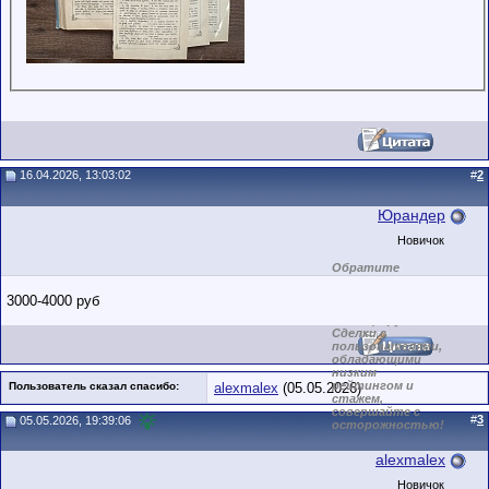
16.04.2026, 13:03:02
#
2
Юрандер
Новичок
Обратите
внимание на
маленький стаж
3000-4000 руб
пользователя на
этом форуме.
Сделки с
пользователями,
обладающими
низким
рейтингом и
Пользователь сказал cпасибо:
alexmalex
(05.05.2026)
стажем,
совершайте с
#
3
05.05.2026, 19:39:06
осторожностью!
alexmalex
Новичок