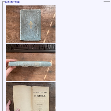
Миниатюры
обладающими
низким
рейтингом и
стажем,
совершайте с
осторожностью!