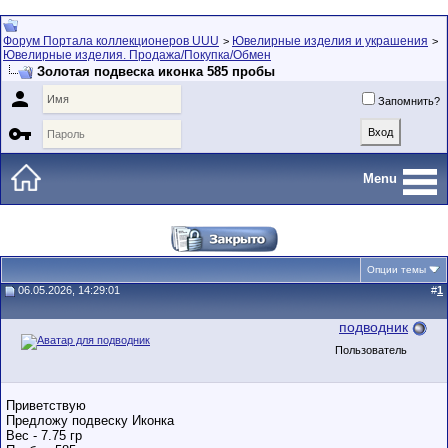
Форум Портала коллекционеров UUU
Ювелирные изделия и украшения
>
>
Ювелирные изделия. Продажа/Покупка/Обмен
Золотая подвеска иконка 585 пробы

Запомнить?

Menu
Опции темы
06.05.2026, 14:29:01
#
1
подводник
Пользователь
Приветствую
Предложу подвеску Иконка
Вес - 7.75 гр