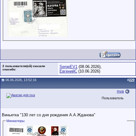
2 пользователя(ей) сказали
SergeEV1
(08.06.2026),
cпасибо:
ЕвгенийС
(10.06.2026)
06.06.2026, 13:52:16
#
229
nva
Пользователь
Виньетка "130 лет со дня рождения А.А.Жданова"
Миниатюры