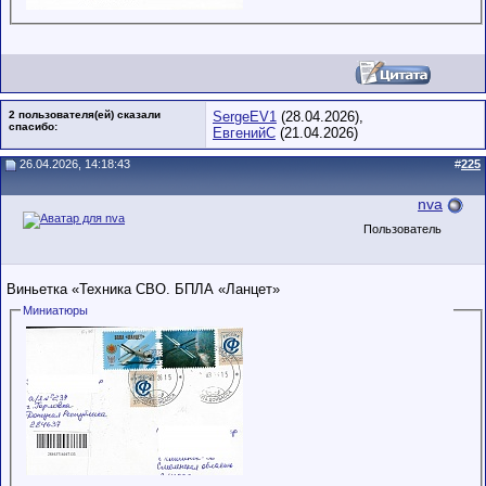
2 пользователя(ей) сказали
SergeEV1
(28.04.2026),
cпасибо:
ЕвгенийС
(21.04.2026)
26.04.2026, 14:18:43
#
225
nva
Пользователь
Виньетка «Техника СВО. БПЛА «Ланцет»
Миниатюры