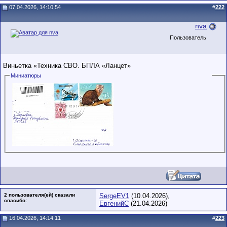
07.04.2026, 14:10:54
#
222
nva
Пользователь
Виньетка «Техника СВО. БПЛА «Ланцет»
Миниатюры
2 пользователя(ей) сказали
SergeEV1
(10.04.2026),
cпасибо:
ЕвгенийС
(21.04.2026)
16.04.2026, 14:14:11
#
223