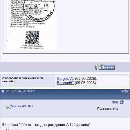
2 пользователя(ей) сказали
SergeEV1
(09.05.2026),
cпасибо:
ЕвгенийС
(09.05.2026)
12.05.2026, 20:32:05
#
227
nva
Пользователь
Виньетка "225 лет со дня рождения А.С.Пушкина"