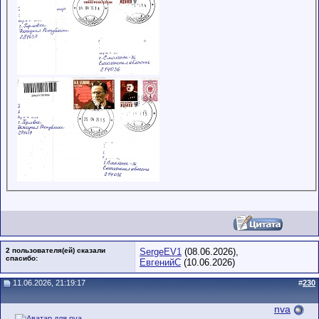
2 пользователя(ей) сказали
SergeEV1
(08.06.2026),
cпасибо:
ЕвгенийС
(10.06.2026)
11.06.2026, 21:19:17
#
230
nva