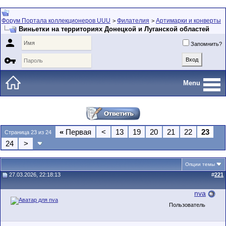
Форум Портала коллекционеров UUU
Филателия
Артимарки и конверты
>
>
Виньетки на территориях Донецкой и Луганской областей

Запомнить?

Menu
«
Первая
<
13
19
20
21
22
23
Страница 23 из 24
24
>
Опции темы
27.03.2026, 22:18:13
#
221
nva
Пользователь