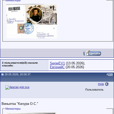
Миниатюры
2 пользователя(ей) сказали
SergeEV1
(13.05.2026),
cпасибо:
ЕвгенийС
(20.05.2026)
28.05.2026, 20:06:37
#
228
nva
Пользователь
Виньетка "Качура О.С."
Миниатюры