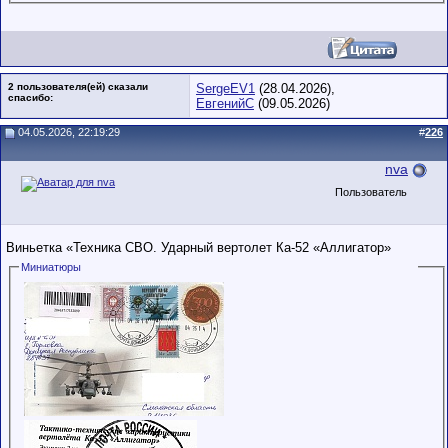
2 пользователя(ей) сказали
SergeEV1
(28.04.2026),
cпасибо:
ЕвгенийС
(09.05.2026)
04.05.2026, 22:19:29
#
226
nva
Пользователь
Виньетка «Техника СВО. Ударный вертолет Ка-52 «Аллигатор»
Миниатюры