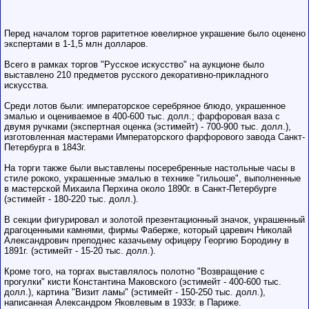
Перед началом торгов раритетное ювелирное украшение было оценено
экспертами в 1-1,5 млн долларов.
Всего в рамках торгов "Русское искусство" на аукционе было
выставлено 210 предметов русского декоративно-прикладного
искусства.
Среди лотов были: императорское серебряное блюдо, украшенное
эмалью и оцениваемое в 400-600 тыс. долл.; фарфоровая ваза с
двумя ручками (экспертная оценка (эстимейт) - 700-900 тыс. долл.),
изготовленная мастерами Императорского фарфорового завода Санкт-
Петербурга в 1843г.
На торги также были выставлены посеребренные настольные часы в
стиле рококо, украшенные эмалью в технике "гильоше", выполненные
в мастерской Михаила Перхина около 1890г. в Санкт-Петербурге
(эстимейт - 180-220 тыс. долл.).
В секции фигурировал и золотой презентационный значок, украшенный
драгоценными камнями, фирмы Фаберже, который царевич Николай
Александрович преподнес казачьему офицеру Георгию Бородину в
1891г. (эстимейт - 15-20 тыс. долл.).
Кроме того, на торгах выставлялось полотно "Возвращение с
прогулки" кисти Константина Маковского (эстимейт - 400-600 тыс.
долл.), картина "Визит ламы" (эстимейт - 150-250 тыс. долл.),
написанная Александром Яковлевым в 1933г. в Париже.