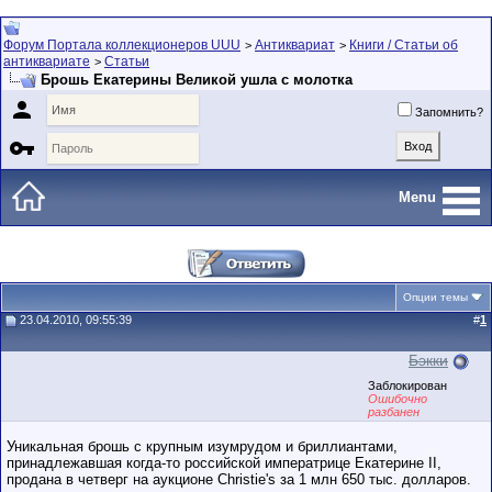
Форум Портала коллекционеров UUU
Антиквариат
Книги / Статьи об
>
>
антиквариате
Статьи
>
Брошь Екатерины Великой ушла с молотка

Запомнить?

Menu
Опции темы
23.04.2010, 09:55:39
#
1
Бэкки
Заблокирован
Ошибочно
разбанен
Уникальная брошь с крупным изумрудом и бриллиантами,
принадлежавшая когда-то российской императрице Екатерине II,
продана в четверг на аукционе Christie's за 1 млн 650 тыс. долларов.