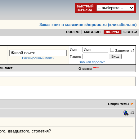
БЫСТРЫЙ
ПЕРЕХОД
Заказ книг в магазине shopuuu.ru (кликабельно)
|
|
|
|
UUU.RU
МАГАЗИН
ФОРУМ
СТАТЬИ
Имя
Запомнить?
Пароль
Расширенный поиск
Забыли пароль?
new
ан-лист
Отзывы
Опции темы
#
1
го, двадцатого, столетия?