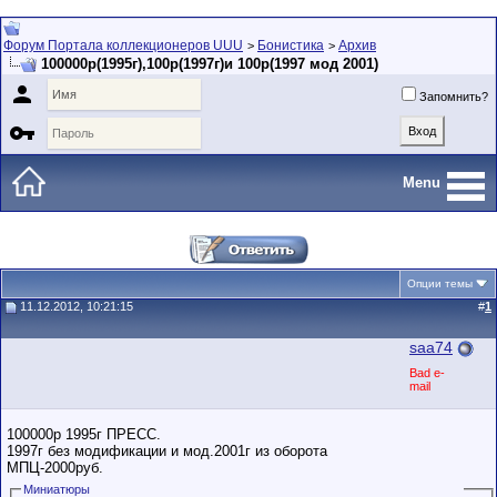
Форум Портала коллекционеров UUU
Бонистика
Архив
>
>
100000р(1995г),100р(1997г)и 100р(1997 мод 2001)

Запомнить?

Menu
Опции темы
11.12.2012, 10:21:15
#
1
saa74
Bad e-
mail
100000р 1995г ПРЕСС.
1997г без модификации и мод.2001г из оборота
МПЦ-2000руб.
Миниатюры