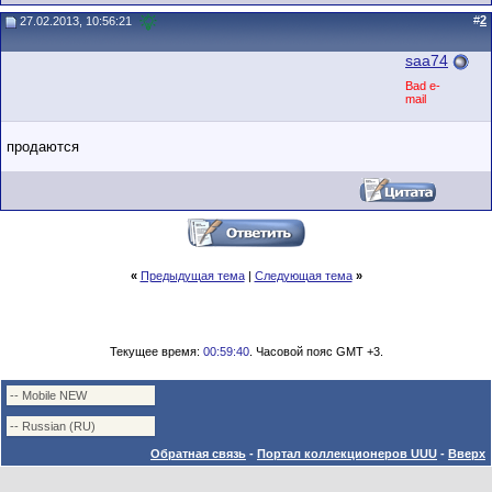
#
2
27.02.2013, 10:56:21
saa74
Bad e-
mail
продаются
«
Предыдущая тема
|
Следующая тема
»
Текущее время:
00:59:40
. Часовой пояс GMT +3.
Обратная связь
-
Портал коллекционеров UUU
-
Вверх