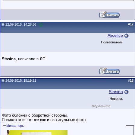
#
17
22.09.2015, 14:28:56
Alicelice
Пользователь
Stasina
, написала в ЛС.
24.09.2015, 15:19:21
#
18
Stasina
Новичок
Обратите
внимание на
маленький стаж
Фото обложек с оборотной стороны.
пользователя на
Порядок книг тот же как и на титульных фото.
этом форуме.
Сделки с
Миниатюры
пользователями,
обладающими