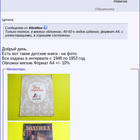
Новичок
Обратите
внимание на
маленький стаж
Цитата:
пользователя на
этом форуме.
Сообщение от
Alicelice
Сделки с
Только тонкие, в мягких обложках, 40-60-х годов издания, формат А4, с
пользователями,
иллюстрациями, в хорошем состоянии.
обладающими
низким
рейтингом и
стажем,
Добрый день.
совершайте с
Есть вот такие детские книги - на фото.
осторожностью!
Все изданы в интервале с 1948 по 1953 год.
Обложки мягкие.Формат А4 +/- 10%
Миниатюры