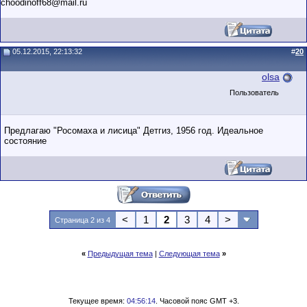
choodinoff68@mail.ru
05.12.2015, 22:13:32
#
20
olsa
Пользователь
Предлагаю "Росомаха и лисица" Детгиз, 1956 год. Идеальное
состояние
<
1
2
3
4
>
Страница 2 из 4
«
Предыдущая тема
|
Следующая тема
»
Текущее время:
04:56:14
. Часовой пояс GMT +3.