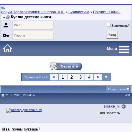
Форум Портала коллекционеров UUU
Букинистика
Покупка / Обмен
>
>
Куплю детские книги

Запомнить?

Menu
<
1
2
3
4
>
Страница 2 из 4
Опции темы
21.05.2015, 21:04:37
#
11
snake_vl
Пользователь
olsa
, почем букварь?