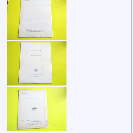
низким
рейтингом и
стажем,
совершайте с
осторожностью!