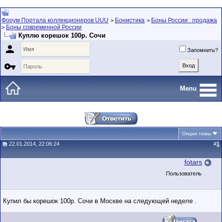
Форум Портала коллекционеров UUU
Бонистика
Боны России : продажа
>
>
Боны современной России
>
Куплю корешок 100р. Сочи

Запомнить?

Menu
Опции темы
22.01.2014, 22:06:24
#
1
fotars
Пользователь
Купил бы корешок 100р. Сочи в Москве на следующей неделе .