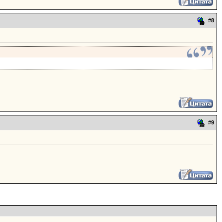
#
8
#
9