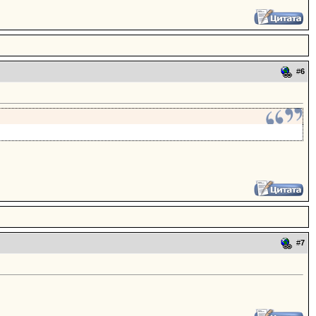
#
6
#
7