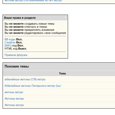
жетоны метро спб юбилейные 60 лет метро
Ваши права в разделе
Вы
не можете
создавать новые темы
Вы
не можете
отвечать в темах
Вы
не можете
прикреплять вложения
Вы
не можете
редактировать свои сообщения
BB коды
Вкл.
Смайлы
Вкл.
[IMG]
код
Вкл.
HTML код
Выкл.
Правила форума
Похожие темы
Тема
юбилейные жетоны СПБ метро
Юбилейные жетоны Питерского метро 2шт
жетоны метро
Жетоны метро
Жетоны метро