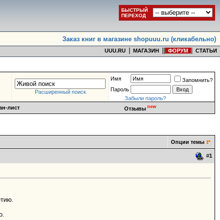
БЫСТРЫЙ
ПЕРЕХОД
Заказ книг в магазине shopuuu.ru (кликабельно)
|
|
|
|
UUU.RU
МАГАЗИН
ФОРУМ
СТАТЬИ
Имя
Запомнить?
Пароль
Расширенный поиск
Забыли пароль?
new
ан-лист
Отзывы
Опции темы
#
1
етию.
о.