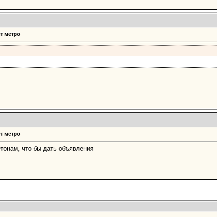
т метро
т метро
етонам, что бы дать объявления