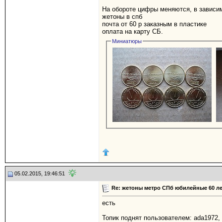
На обороте цифры меняются, в зависим
жетоны в спб
почта от 60 р заказным в пластике
оплата на карту СБ.
Миниатюры
05.02.2015, 19:46:51
Re: жетоны метро СПб юбилейные 60 ле
есть
Топик поднят пользователем: ada1972, 