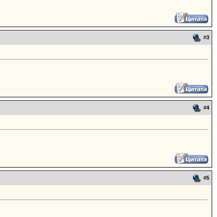
#
3
#
4
#
5