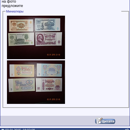
на фото
предложите
Миниатюры