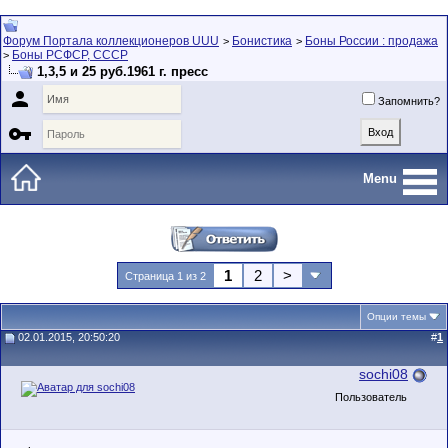
Форум Портала коллекционеров UUU
Бонистика
Боны России : продажа
>
>
Боны РСФСР, СССР
>
1,3,5 и 25 руб.1961 г. пресс

Запомнить?

Menu
1
2
>
Страница 1 из 2
Опции темы
02.01.2015, 20:50:20
#
1
sochi08
Пользователь