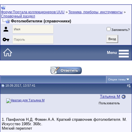
Форум Портала коллекционеров UUU
Техника, приборы, инструменты
>
>
Справочный раздел
Фотолюбителям (справочники)

Запомнить?

Menu
Опции темы
18.09.2017, 13:57:41
#
1
Татьяна М
Пользователь
1. Панфилов Н.Д. Фомин А.А. Краткий справочник фотолюбителя. М.
Искусство 1985г. 368с.
Мягкий переплет