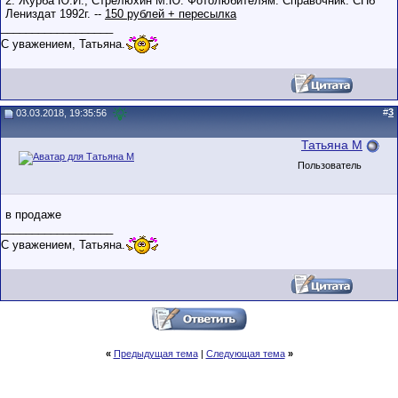
2. Журба Ю.И., Стрелюхин М.Ю. Фотолюбителям. Справочник. СПб
Лениздат 1992г. --
150 рублей + пересылка
__________________
С уважением, Татьяна.
#
3
03.03.2018, 19:35:56
Татьяна М
Пользователь
в продаже
__________________
С уважением, Татьяна.
«
Предыдущая тема
|
Следующая тема
»