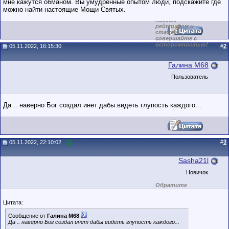
мне кажутся обманом. Вы умудрённые опытом люди, подскажите где
Сделки с
пользователями,
можно найти настоящие Мощи Святых.
обладающими
низким
рейтингом и
стажем,
совершайте с
осторожностью!
05.11.2022, 16:15:30
#
2
Галина М68
Пользователь
Да .. наверно Бог создал инет дабы видеть глупость каждого...
#
3
05.11.2022, 22:10:02
Sasha21l
Новичок
Обратите
внимание на
маленький стаж
Цитата:
пользователя на
этом форуме.
Сообщение от
Галина М68
Сделки с
Да .. наверно Бог создал инет дабы видеть глупость каждого...
пользователями,
обладающими