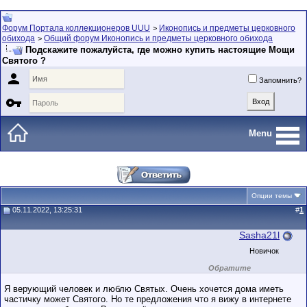
Форум Портала коллекционеров UUU
Иконопись и предметы церковного
>
обихода
Общий форум Иконопись и предметы церковного обихода
>
Подскажите пожалуйста, где можно купить настоящие Мощи
Святого ?

Запомнить?

Menu
Опции темы
05.11.2022, 13:25:31
#
1
Sasha21l
Новичок
Обратите
внимание на
маленький стаж
Я верующий человек и люблю Святых. Очень хочется дома иметь
пользователя на
частичку может Святого. Но те предложения что я вижу в интернете
этом форуме.