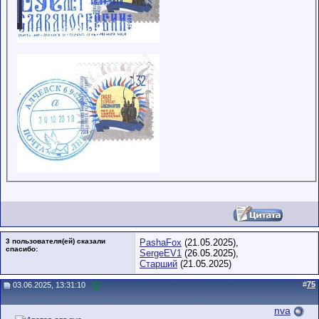
3 пользователя(ей) сказали
PashaFox
(21.05.2025),
cпасибо:
SergeEV1
(26.05.2025),
Старший
(21.05.2025)
#
75
03.06.2025, 13:31:10
nva