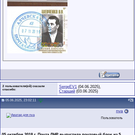
2 пользователя(ей) сказали
SergeEV1
(04.06.2025),
cпасибо:
Старший
(03.06.2025)
#
76
05.06.2025, 23:02:11
nva
Пользователь
05 октября 2018 г. Почта ЛНР выпустила почтовый блок из 5