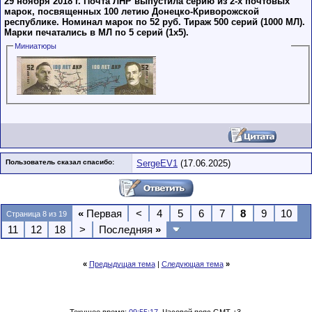
29 ноября 2018 г. Почта ЛНР выпустила серию из 2-х почтовых
марок, посвященных 100 летию Донецко-Криворожской
республике. Номинал марок по 52 руб. Тираж 500 серий (1000 МЛ).
Марки печатались в МЛ по 5 серий (1х5).
Миниатюры
Пользователь сказал cпасибо:
SergeEV1
(17.06.2025)
«
Первая
<
4
5
6
7
8
9
10
Страница 8 из 19
11
12
18
>
Последняя
»
«
Предыдущая тема
|
Следующая тема
»