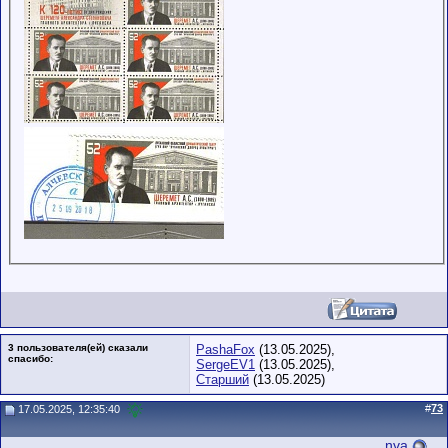
3 пользователя(ей) сказали
PashaFox
(13.05.2025),
cпасибо:
SergeEV1
(13.05.2025),
Старший
(13.05.2025)
#
73
17.05.2025, 12:35:40
nva