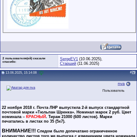
2 пользователя(ей) сказали
SergeEV1
(10.06.2025),
cпасибо:
Старший
(11.06.2025)
#
79
13.06.2025, 15:14:08
nva
Пользователь
22 ноября 2018 г. Почта ЛНР выпустила 2-й выпуск стандартной
почтовой марки «Тюльпан Шренка». Номинал марок 2 руб. Цвет
номинала –
КРАСНЫЙ
. Тираж 21000 (600 листов). Марки
печатались в листах по 35 (5х7).
ВНИМАНИЕ!!!
Следом было допечатано ограниченное
количество листов того же выпуска с изменением цвета номинала