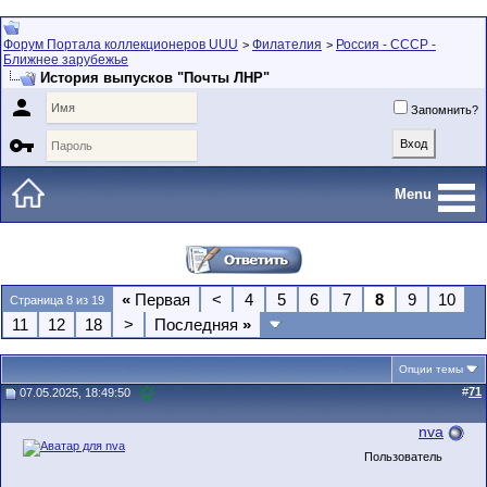
Форум Портала коллекционеров UUU
Филателия
Россия - СССР -
>
>
Ближнее зарубежье
История выпусков "Почты ЛНР"

Запомнить?

Menu
«
Первая
<
4
5
6
7
8
9
10
Страница 8 из 19
11
12
18
>
Последняя
»
Опции темы
#
71
07.05.2025, 18:49:50
nva
Пользователь