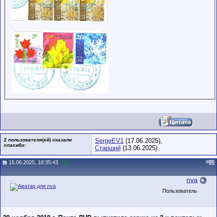
2 пользователя(ей) сказали
SergeEV1
(17.06.2025),
cпасибо:
Старший
(13.06.2025)
#
80
15.06.2025, 18:35:43
nva
Пользователь