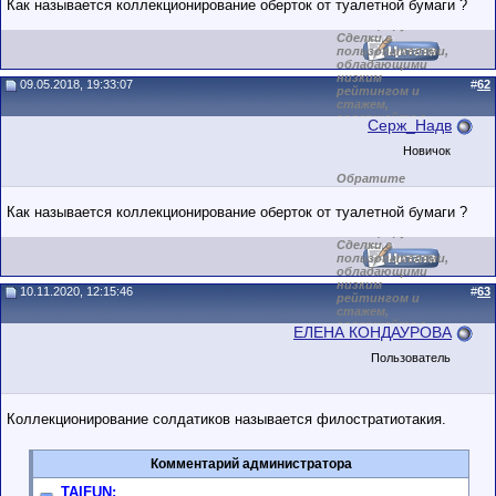
Как называется коллекционирование оберток от туалетной бумаги ?
пользователя на
этом форуме.
Сделки с
пользователями,
обладающими
низким
09.05.2018, 19:33:07
#
62
рейтингом и
стажем,
совершайте с
Серж_Надв
осторожностью!
Новичок
Обратите
внимание на
маленький стаж
Как называется коллекционирование оберток от туалетной бумаги ?
пользователя на
этом форуме.
Сделки с
пользователями,
обладающими
низким
10.11.2020, 12:15:46
#
63
рейтингом и
стажем,
совершайте с
ЕЛЕНА КОНДАУРОВА
осторожностью!
Пользователь
Коллекционирование солдатиков называется филостратиотакия.
Комментарий администратора
TAIFUN: