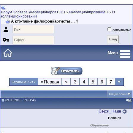
Форум Портала коллекционеров UUU
Коллекционирование +
О
>
>
коллекционировании
А кто-такие филофонкартисты ... ?

Запомнить?

Menu
«
Первая
<
3
4
5
6
7
Страница 7 из 7
Опции темы
09.05.2018, 19:31:46
#
61
Серж_Надв
Новичок
Обратите
внимание на
маленький стаж