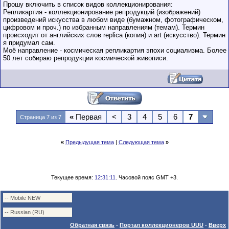
маленький стаж
Прошу включить в список видов коллекционирования:
пользователя на
Репликартия - коллекционирование репродукций (изображений)
этом форуме.
произведений искусства в любом виде (бумажном, фотографическом,
Сделки с
пользователями,
цифровом и проч.) по избранным направлениям (темам). Термин
обладающими
происходит от английских слов replica (копия) и art (искусство). Термин
низким
я придумал сам.
рейтингом и
Моё направление - космическая репликартия эпохи социализма. Более
стажем,
совершайте с
50 лет собираю репродукции космической живописи.
осторожностью!
«
Первая
<
3
4
5
6
7
Страница 7 из 7
«
Предыдущая тема
|
Следующая тема
»
Текущее время:
12:31:11
. Часовой пояс GMT +3.
Обратная связь
-
Портал коллекционеров UUU
-
Вверх