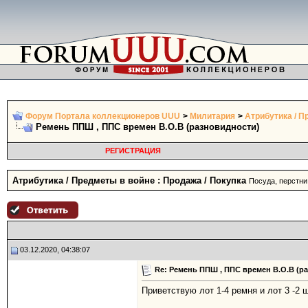
Форум Портала коллекционеров UUU
>
Милитария
>
Атрибутика / П
Ремень ППШ , ППС времен В.О.В (разновидности)
РЕГИСТРАЦИЯ
Атрибутика / Предметы в войне : Продажа / Покупка
Посуда, перстни,
03.12.2020, 04:38:07
Re: Ремень ППШ , ППС времен В.О.В (р
Приветствую лот 1-4 ремня и лот 3 -2 