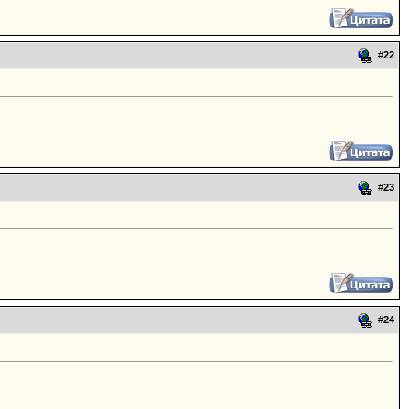
#
22
#
23
#
24