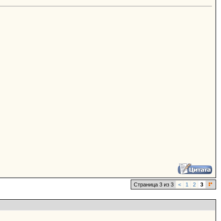
Страница 3 из 3
<
1
2
3