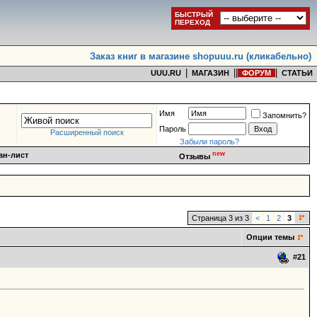
БЫСТРЫЙ
ПЕРЕХОД
Заказ книг в магазине shopuuu.ru (кликабельно)
|
|
|
|
UUU.RU
МАГАЗИН
ФОРУМ
СТАТЬИ
Имя
Запомнить?
Пароль
Расширенный поиск
Забыли пароль?
new
ан-лист
Отзывы
Страница 3 из 3
<
1
2
3
Опции темы
#
21