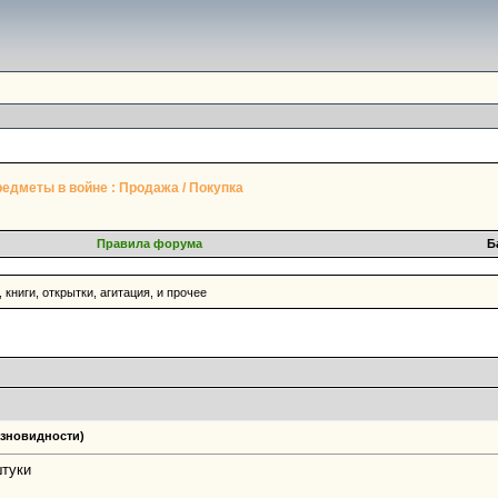
редметы в войне : Продажа / Покупка
Правила форума
Б
 книги, открытки, агитация, и прочее
азновидности)
штуки