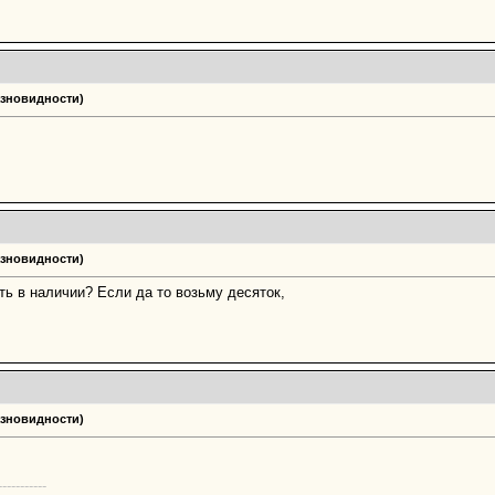
азновидности)
азновидности)
ь в наличии? Если да то возьму десяток,
азновидности)
-----------