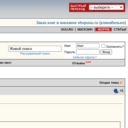
БЫСТРЫЙ
ПЕРЕХОД
Заказ книг в магазине shopuuu.ru (кликабельно)
|
|
|
|
UUU.RU
МАГАЗИН
ФОРУМ
СТАТЬИ
Имя
Запомнить?
Пароль
Расширенный поиск
Забыли пароль?
new
ан-лист
Отзывы
Опции темы
#
1