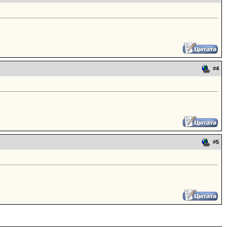
#
4
#
5