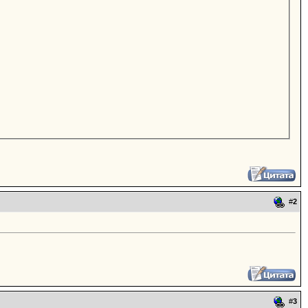
#
2
#
3