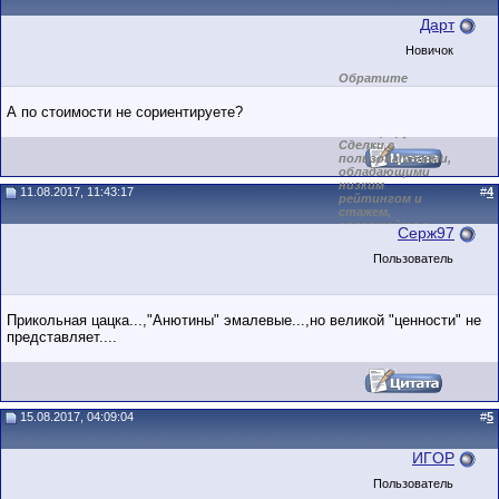
Дарт
Новичок
Обратите
внимание на
маленький стаж
А по стоимости не сориентируете?
пользователя на
этом форуме.
Сделки с
пользователями,
обладающими
низким
11.08.2017, 11:43:17
#
4
рейтингом и
стажем,
совершайте с
Серж97
осторожностью!
Пользователь
Прикольная цацка...,"Анютины" эмалевые...,но великой "ценности" не
представляет....
15.08.2017, 04:09:04
#
5
ИГOР
Пользователь