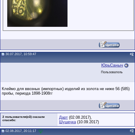
30.07.2017, 10:59:47
#
2
ЮрьСаныч
Пользователь
Клеймо для ввозных (импортных) изделий из золота не ниже 56 (585)
пробы, периода 1898-1908гг
2 пользователя(ей) сказали
Дарт
(02.08.2017),
cпасибо:
Шушечка
(10.09.2017)
#
3
02.08.2017, 20:11:17