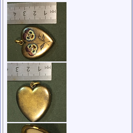
обладающими
низким
рейтингом и
стажем,
совершайте с
осторожностью!