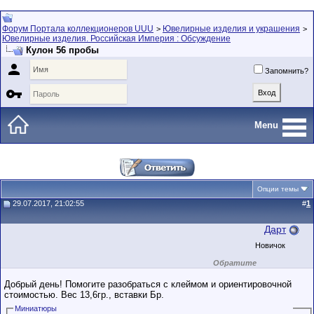
Форум Портала коллекционеров UUU
Ювелирные изделия и украшения
>
>
Ювелирные изделия. Российская Империя : Обсуждение
Кулон 56 пробы

Запомнить?

Menu
Опции темы
29.07.2017, 21:02:55
#
1
Дарт
Новичок
Обратите
внимание на
маленький стаж
Добрый день! Помогите разобраться с клеймом и ориентировочной
пользователя на
стоимостью. Вес 13,6гр., вставки Бр.
этом форуме.
Сделки с
Миниатюры
пользователями,