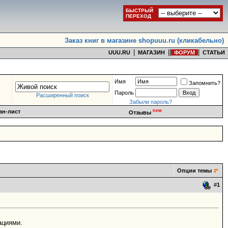
БЫСТРЫЙ
ПЕРЕХОД
Заказ книг в магазине shopuuu.ru (кликабельно)
|
|
|
|
UUU.RU
МАГАЗИН
ФОРУМ
СТАТЬИ
Имя
Запомнить?
Пароль
Расширенный поиск
Забыли пароль?
new
ан-лист
Отзывы
Опции темы
#
1
ациями.