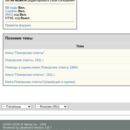
Вы
не можете
редактировать свои сообщения
BB коды
Вкл.
Смайлы
Вкл.
[IMG]
код
Вкл.
HTML код
Выкл.
Правила форума
Похожие темы
Тема
Книга "Поморские ответы"
Поморские ответы, 1911 г.
Помощь в оценке книги Поморские ответы 1884г.
Книга "Поморские ответы", 1911 г.
Книга.Поморские ответы?(атрибуция и оценка)
©2001-2026 IP Media Inc., USA
Powered by vBulletin® Version 3.8.7