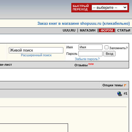
БЫСТРЫЙ
ПЕРЕХОД
Заказ книг в магазине shopuuu.ru (кликабельно)
|
|
|
|
UUU.RU
МАГАЗИН
ФОРУМ
СТАТЬИ
Имя
Запомнить?
Пароль
Расширенный поиск
Забыли пароль?
new
ан-лист
Отзывы
Опции темы
#
1