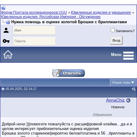
Форум Портала коллекционеров UUU
Ювелирные изделия и украшения
>
>
Ювелирные изделия. Российская Империя : Обсуждение
Нужна помощь в оценке золотой Брошки с бриллиантами

Запомнить?

Menu
Опции темы
05.04.2025, 02:14:17
#
1
AnnaChiz
Новичок
Обратите
внимание на
маленький стаж
Доброй ночи )))помогите пожалуйста с расшифровкой клейма…да и в
пользователя на
целом интересует приблизительная оценка изделия
этом форуме.
Брошка золото старинное(вероятно белое/платина и 56 .,бриллианты в
Сделки с
пользователями,