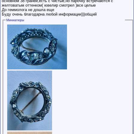
основном 38 граней,есть с чистые,но парочку встречаются с
обладающими
желтоватым оттенком( ювелир смотрел )все целые
низким
До геммолога не дошла еще
рейтингом и
Буду очень благодарна любой информации)))общий
стажем,
совершайте с
Миниатюры
осторожностью!