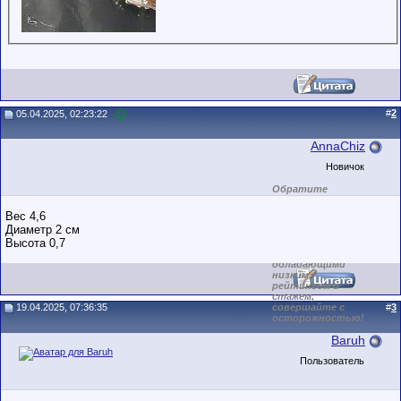
#
2
05.04.2025, 02:23:22
AnnaChiz
Новичок
Обратите
внимание на
маленький стаж
Вес 4,6
пользователя на
Диаметр 2 см
этом форуме.
Высота 0,7
Сделки с
пользователями,
обладающими
низким
рейтингом и
стажем,
19.04.2025, 07:36:35
совершайте с
#
3
осторожностью!
Baruh
Пользователь