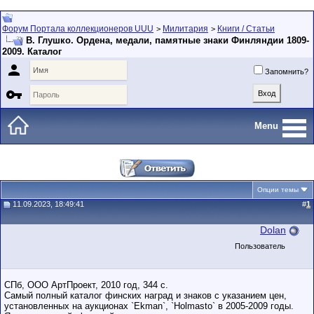
Форум Портала коллекционеров UUU
Милитария
Книги / Статьи
>
>
В. Глушко. Ордена, медали, памятные знаки Финляндии 1809-
2009. Каталог

Запомнить?

Menu
Опции темы
11.09.2023, 18:49:41
#
1
Dolan
Пользователь
СПб, ООО АртПроект, 2010 год, 344 с.
Самый полный каталог финских наград и знаков с указанием цен,
установленных на аукционах `Ekman`, `Holmasto` в 2005-2009 годы.