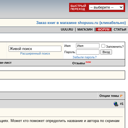
БЫСТРЫЙ
ПЕРЕХОД
Заказ книг в магазине shopuuu.ru (кликабельно)
|
|
|
|
UUU.RU
МАГАЗИН
ФОРУМ
СТАТЬИ
Имя
Запомнить?
Пароль
Расширенный поиск
Забыли пароль?
new
ан-лист
Отзывы
Опции темы
#
1
ациях. Может кто поможет определить название и автора по скринам