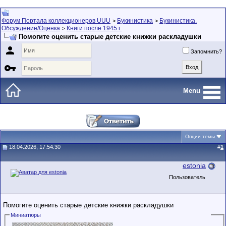
Форум Портала коллекционеров UUU
Букинистика
Букинистика.
>
>
Обсуждение/Оценка
Книги после 1945 г.
>
Помогите оценить старые детские книжки раскладушки

Запомнить?

Menu
Опции темы
18.04.2026, 17:54:30
#
1
estonia
Пользователь
Помогите оценить старые детские книжки раскладушки
Миниатюры