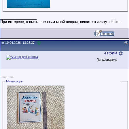
__________________
При интересe, к выставленным мной вещам, пишите в личку :drinks:
#
2
19.04.2026, 13:23:37
estonia
Пользователь
,,,,,,,,,,
Миниатюры