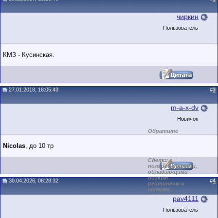
чиркин
Пользователь
КМЗ - Кусинская.
27.01.2018, 18:05:43
#
3
m-a-x-dv
Новичок
Обратите
внимание на
маленький стаж
Nicolas
, до 10 тр
пользователя на
этом форуме.
Сделки с
пользователями,
обладающими
низким
30.04.2026, 08:28:32
#
4
рейтингом и
стажем,
совершайте с
pav4111
осторожностью!
Пользователь