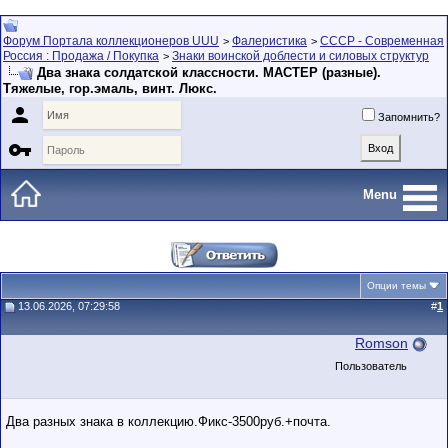
Форум Портала коллекционеров UUU
Фалеристика
СССР - Современная
>
>
Россия : Продажа / Покупка
Знаки воинской доблести и силовых структур
>
Два знака солдатской классности. МАСТЕР (разные).
Тяжелые, гор.эмаль, винт. Люкс.

Запомнить?

Menu
Опции темы
13.06.2026, 07:29:58
#
1
Romson
Пользователь
Два разных знака в коллекцию.Фикс-3500руб.+почта.