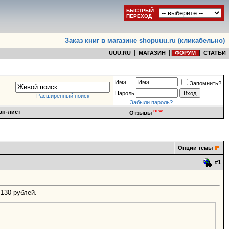
БЫСТРЫЙ
ПЕРЕХОД
Заказ книг в магазине shopuuu.ru (кликабельно)
|
|
|
|
UUU.RU
МАГАЗИН
ФОРУМ
СТАТЬИ
Имя
Запомнить?
Пароль
Расширенный поиск
Забыли пароль?
new
ан-лист
Отзывы
Опции темы
#
1
 130 рублей.