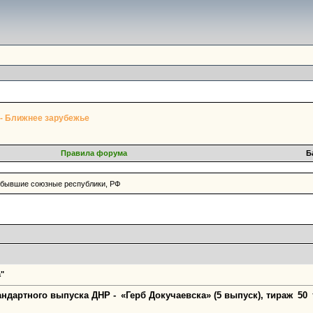
 - Ближнее зарубежье
Правила форума
Б
 бывшие союзные республики, РФ
"
андартного выпуска ДНР - «Герб Докучаевска» (5 выпуск), тираж 50 ты