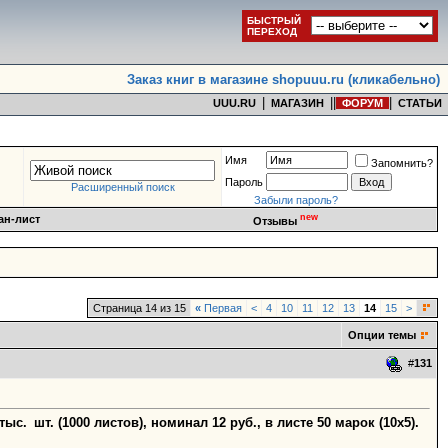
БЫСТРЫЙ
ПЕРЕХОД
Заказ книг в магазине shopuuu.ru (кликабельно)
|
|
|
|
UUU.RU
МАГАЗИН
ФОРУМ
СТАТЬИ
Имя
Запомнить?
Пароль
Расширенный поиск
Забыли пароль?
new
ан-лист
Отзывы
Страница 14 из 15
«
Первая
<
4
10
11
12
13
14
15
>
Опции темы
#
131
с. шт. (1000 листов), номинал 12 руб., в листе 50 марок (10х5).