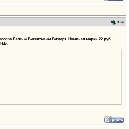
#
132
ессора Регины Викентьвны Визгерт. Номинал марки 22 руб.
Н.Б.