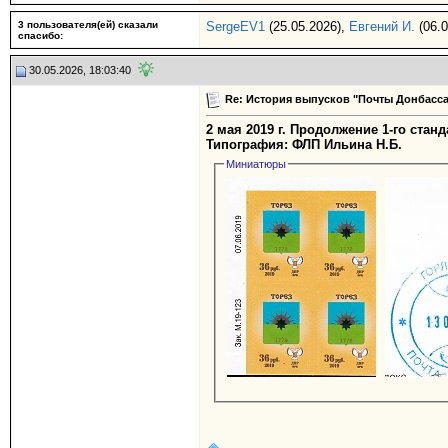
3 пользователя(ей) сказали
SergeEV1
(25.05.2026),
Евгений И.
(06.0
cпасибо:
30.05.2026, 18:03:40
Re: История выпусков "Почты Донбасса
2 мая 2019 г. Продолжение 1-го станд
Типография: ФЛП Ильина Н.Б.
Миниатюры