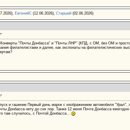
7.2026),
ЕвгенийС
(12.06.2026),
Старший
(02.06.2026)
"
 Конверты "Почты Донбасса" и "Почты ЛНР" (КПД, с ОМ, без ОМ и прост
ования филателистами и далее, как экспонаты на филателистических вы
вертам?
"
ыпуск и гашение Первый день марок с изображением автомобиля "Урал", 
чты Донбасса нету до сих пор. Также 12 июня Почта Донбасса ежегодно
-то там случилось, с Почтой Донбасса...