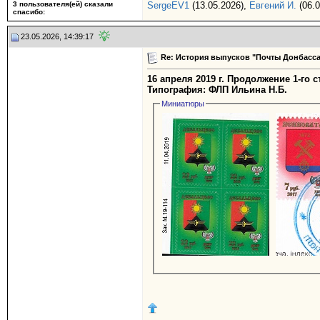
3 пользователя(ей) сказали
SergeEV1
(13.05.2026),
Евгений И.
(06.0
cпасибо:
23.05.2026, 14:39:17
Re: История выпусков "Почты Донбасса
16 апреля 2019 г. Продолжение 1-го с
Типография: ФЛП Ильина Н.Б.
Миниатюры