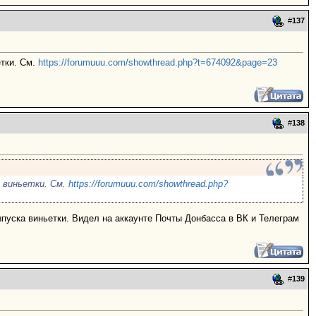
#
137
етки. См.
https://forumuuu.com/showthread.php?t=674092&page=23
#
138
 виньетки. См.
https://forumuuu.com/showthread.php?
выпуска виньетки. Видел на аккаунте Почты Донбасса в ВК и Телеграм
#
139