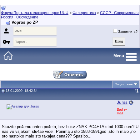
Форум Портала коллекционеров UUU
Фалеристика
СССР - Современная
>
>
Россия : Обсуждение
Vopros po ZP

Запомнить?

Menu
Опции темы
13.01.2009, 18:42:34
#
1
Jurss
Bad e-
mail
Skazite po4emu orden po4eta, bez bukv ZNAK PO4ETA stoit 1000 euro? U
nas vo vsjakom slu4ae videl. Ponimaju sto 1988-1991god ,sto ih malo ,no
sto nastolko malo sto takajea cena??? Spasibo...