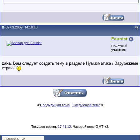
02.09.2009, 14:18:18
#
2
Faunist
Почётный
участник
zaka
, Вам следует создать тему в разделе Нумизматика / Зарубежные
страны
«
Предыдущая тема
|
Следующая тема
»
Текущее время:
17:41:12
. Часовой пояс GMT +3.