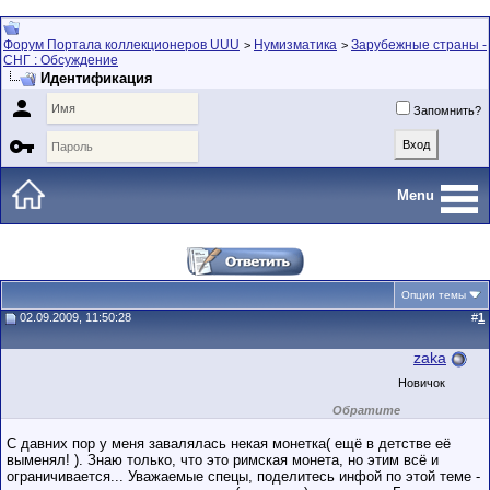
Форум Портала коллекционеров UUU
Нумизматика
Зарубежные страны -
>
>
СНГ : Обсуждение
Идентификация

Запомнить?

Menu
Опции темы
02.09.2009, 11:50:28
#
1
zaka
Новичок
Обратите
внимание на
маленький стаж
С давних пор у меня завалялась некая монетка( ещё в детстве её
пользователя на
выменял! ). Знаю только, что это римская монета, но этим всё и
этом форуме.
ограничивается... Уважаемые спецы, поделитесь инфой по этой теме -
Сделки с
пользователями,