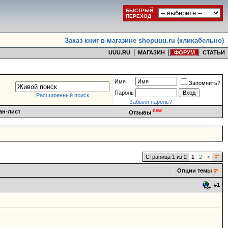
БЫСТРЫЙ
ПЕРЕХОД
Заказ книг в магазине shopuuu.ru (кликабельно)
|
|
|
|
UUU.RU
МАГАЗИН
ФОРУМ
СТАТЬИ
Имя
Запомнить?
Пароль
Расширенный поиск
Забыли пароль?
new
ан-лист
Отзывы
Страница 1 из 2
1
2
>
Опции темы
#
1