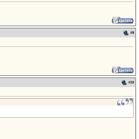
#
9
#
10