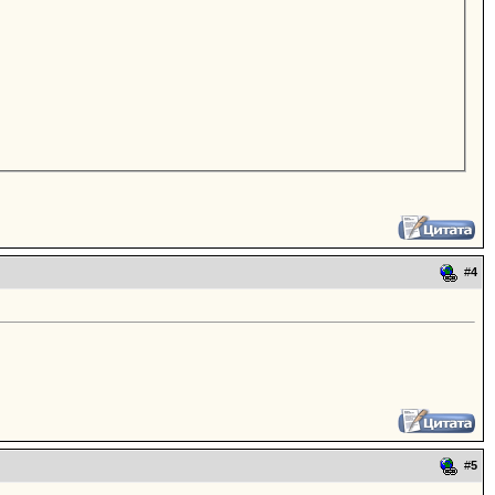
#
4
#
5