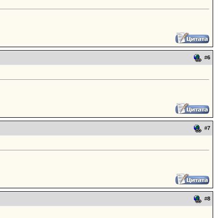
#
6
#
7
#
8