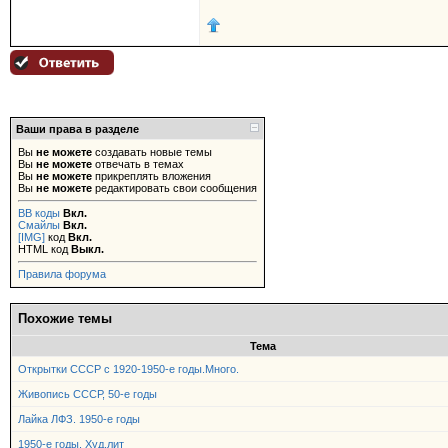
Ваши права в разделе
Вы
не можете
создавать новые темы
Вы
не можете
отвечать в темах
Вы
не можете
прикреплять вложения
Вы
не можете
редактировать свои сообщения
BB коды
Вкл.
Смайлы
Вкл.
[IMG]
код
Вкл.
HTML код
Выкл.
Правила форума
Похожие темы
Тема
Открытки СССР с 1920-1950-е годы.Много.
Живопись СССР, 50-е годы
Лайка ЛФЗ. 1950-е годы
1950-е годы. Худ.лит