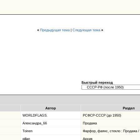
«
Предыдущая тема
|
Следующая тема
»
Быстрый переход
Автор
Раздел
WORLDFLAGS.
РСФСР-СССР (до 1950)
Александра_66
Продажа
Toinen
Фарфор, фаянс, стекло : Продажа /
gillan
Архив