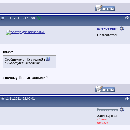
#
8
11.11.2011, 21:49:09
алексеевич
Пользователь
Цитата:
Сообщение от
Книголюбъ
а Вы везучий человек!!!
а почему Вы так решили ?
11.11.2011, 22:03:01
#
9
Книголюбъ
Заблокирован
Личная
просьба