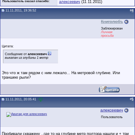
Пользователь сказал cпасибо:
алексеевич
(11.11.2011)
11.11.2011, 19:36:52
#
4
Книголюбъ
Заблокирован
Личная
просьба
Цитата:
Сообщение от
алексеевич
выкапан из глубины 1 метр
Это что ж там рядом с ним лежало... На метровой глубине. Или
траншею рыли?
#
5
11.11.2011, 20:05:41
алексеевич
Пользователь
Пробивали скважену ..где то на глубине метр полтора нашли и + три