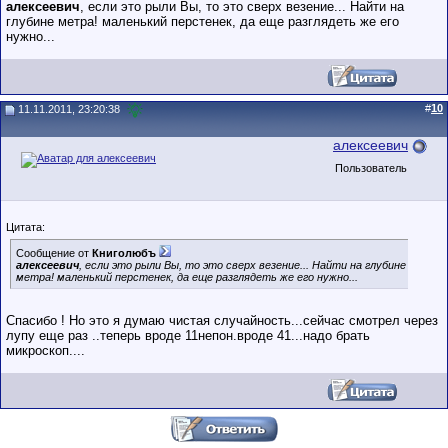
алексеевич
, если это рыли Вы, то это сверх везение... Найти на
глубине метра! маленький перстенек, да еще разглядеть же его
нужно...
#
10
11.11.2011, 23:20:38
алексеевич
Пользователь
Цитата:
Сообщение от
Книголюбъ
алексеевич
, если это рыли Вы, то это сверх везение... Найти на глубине
метра! маленький перстенек, да еще разглядеть же его нужно...
Спасибо ! Но это я думаю чистая случайность...сейчас смотрел через
лупу еще раз ..теперь вроде 11непон.вроде 41...надо брать
микроскоп....