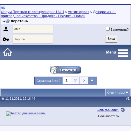
Форум Портала коллекционеров UUU
Антиквариат
Декоративно-
>
>
прикладное искусство : Продажа / Покупка / Обмен
перстень

Запомнить?

Menu
1
2
>
Страница 1 из 2
Опции темы
11.11.2011, 12:16:44
#
1
алексеевич
Пользователь