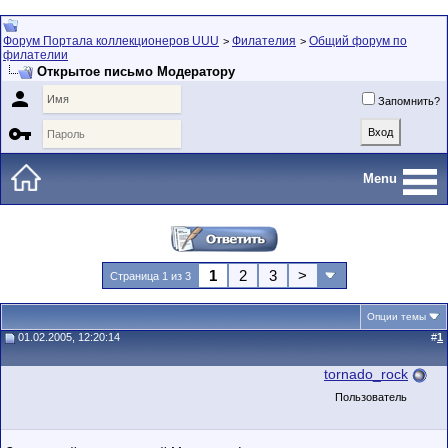
Форум Портала коллекционеров UUU
Филателия
Общий форум по
>
>
филателии
Открытое письмо Модератору

Запомнить?

Menu
1
2
3
>
Страница 1 из 3
Опции темы
01.02.2005, 12:20:14
#
1
tornado_rock
Пользователь