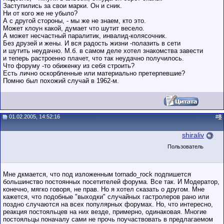
Заступились за свои марки. Он и сник.
Ни от кого же не убыло?
А с другой стороны, - мы же не знаем, кто это.
Может клоун какой, думает что шутит весело.
А может несчастный паралитик, инвалид-колясочник.
Без друзей и жены. И вся радость жизни -полазить в сети
и шутить неудачно. М.б. в самом деле хотел знакомства завести
и теперь растроенно плачет, что так неудачно получилось.
Что форуму -то обиженку из себя строить?
Есть лично оскорбленные или материально претерпевшие?
Помню был похожий случай в 1962-м.
01.02.2005, 14:52:16
#
8
shiraliv
Пользователь
Мне дкмается, что под изложенным tornado_rock подпишется
большинство постоянных посетителей форума. Все так. И Модератор,
конечно, мягко говоря, не прав. Но я хотел сказать о другом. Мне
кажется, что подобные "выходки" случайных гастролеров рано или
поздно случаются на всех популярных форумах. Но, что интересно,
реакция постояльцев на них везде, примерно, одинаковая. Многие
постояльцы поначалу сами не прочь поучаствовать в предлагаемом