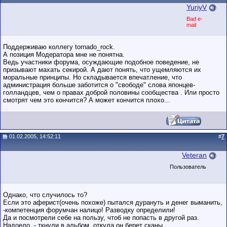
YuriyV
Bad e-
mail
Поддерживаю коллегу tornado_rock.
А позиция Модератора мне не понятна.
Ведь участники форума, осуждающие подобное поведение, не
призывают махать секирой. А дают понять, что ущемляются их
моральные принципы. Но складывается впечатление, что
администрация больше заботится о "свободе" слова японцев-
голландцев, чем о правах доброй половины сообщества . Или просто
смотрят чем это кончится? А может кончится плохо...
01.02.2005, 14:52:11
#
7
Veteran
Пользователь
Однако, что случилось то?
Если это аферист(очень похоже) пытался дурануть и денег выманить,
-компетенция форумчан налицо! Разводку определили!
Да и посмотрели себе на пользу, чтоб не попасть в другой раз.
Надоело, - ткнули в альбом, откуда он берет сканы.