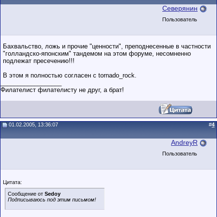
Северянин
Пользователь
Бахвальство, ложь и прочие "ценности", преподнесенные в частности
"голландско-японским" тандемом на этом форуме, несомненно
подлежат пресечению!!!
В этом я полностью согласен с tornado_rock.
__________________
Филателист филателисту не друг, а брат!
01.02.2005, 13:36:07
#
4
AndreyR
Пользователь
Цитата:
Сообщение от
Sedoy
Подписываюсь под этим письмом!