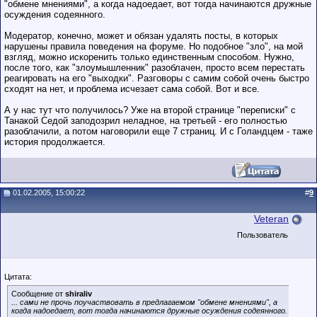
"обмене мнениями", а когда надоедает, вот тогда начинаются дружные
осуждения содеянного.
Модератор, конечно, может и обязан удалять посты, в которых
нарушены правила поведения на форуме. Но подобное "зло", на мой
взгляд, можно искоренить только единственным способом. Нужно,
после того, как "злоумышленник" разоблачен, просто всем перестать
реагировать на его "выходки". Разговоры с самим собой очень быстро
сходят на нет, и проблема исчезает сама собой. Вот и все.
А у нас тут что получилось? Уже на второй странице "переписки" с
Танакой Седой заподозрил неладное, на третьей - его полностью
разоблачили, а потом наговорили еще 7 страниц. И с Голандцем - таже
история продолжается.
01.02.2005, 15:00:22
#
9
Veteran
Пользователь
Цитата:
Сообщение от
shiraliv
... сами не прочь поучаствовать в предлагаемом "обмене мнениями", а
когда надоедает, вот тогда начинаются дружные осуждения содеянного.