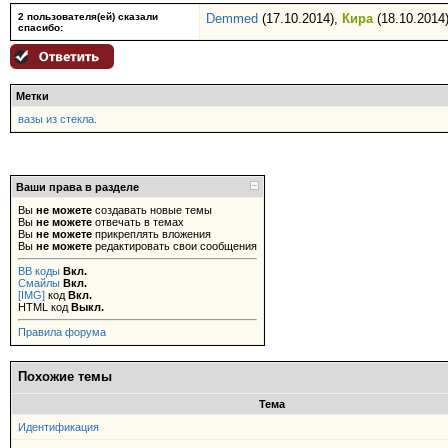
2 пользователя(ей) сказали
Demmed
(17.10.2014),
Кира
(18.10.2014
cпасибо:
Метки
вазы из стекла.
Ваши права в разделе
Вы
не можете
создавать новые темы
Вы
не можете
отвечать в темах
Вы
не можете
прикреплять вложения
Вы
не можете
редактировать свои сообщения
BB коды
Вкл.
Смайлы
Вкл.
[IMG]
код
Вкл.
HTML код
Выкл.
Правила форума
Похожие темы
Тема
Идентификация