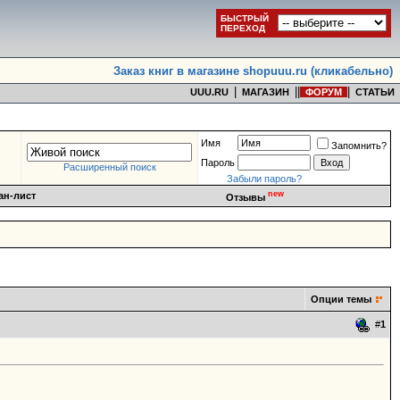
БЫСТРЫЙ
ПЕРЕХОД
Заказ книг в магазине shopuuu.ru (кликабельно)
|
|
|
|
UUU.RU
МАГАЗИН
ФОРУМ
СТАТЬИ
Имя
Запомнить?
Пароль
Расширенный поиск
Забыли пароль?
new
ан-лист
Отзывы
Опции темы
#
1