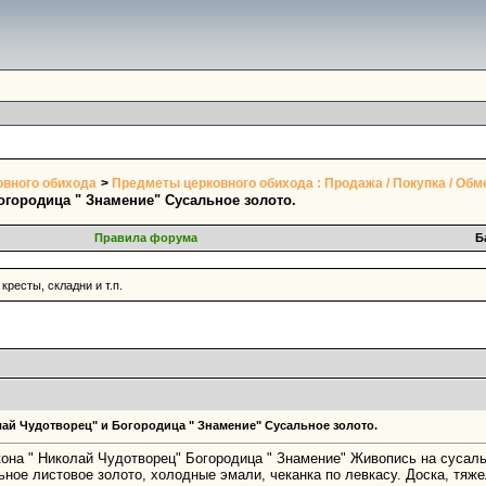
овного обихода
>
Предметы церковного обихода : Продажа / Покупка / Обм
городица " Знамение" Сусальное золото.
Правила форума
Б
 кресты, складни и т.п.
ай Чудотворец" и Богородица " Знамение" Сусальное золото.
на " Николай Чудотворец" Богородица " Знамение" Живопись на сусаль
ное листовое золото, холодные эмали, чеканка по левкасу. Доска, тяже