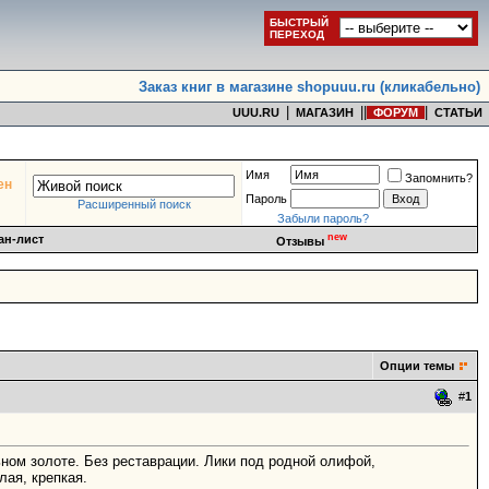
БЫСТРЫЙ
ПЕРЕХОД
Заказ книг в магазине shopuuu.ru (кликабельно)
|
|
|
|
UUU.RU
МАГАЗИН
ФОРУМ
СТАТЬИ
Имя
Запомнить?
ен
Пароль
Расширенный поиск
Забыли пароль?
new
ан-лист
Отзывы
Опции темы
#
1
ном золоте. Без реставрации. Лики под родной олифой,
лая, крепкая.