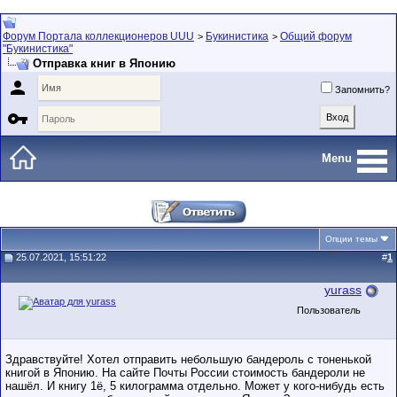
Форум Портала коллекционеров UUU
Букинистика
Общий форум
>
>
"Букинистика"
Отправка книг в Японию

Запомнить?

Menu
Опции темы
25.07.2021, 15:51:22
#
1
yurass
Пользователь
Здравствуйте! Хотел отправить небольшую бандероль с тоненькой
книгой в Японию. На сайте Почты России стоимость бандероли не
нашёл. И книгу 1ё, 5 килограмма отдельно. Может у кого-нибудь есть