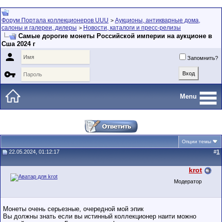
Форум Портала коллекционеров UUU
Аукционы, антикварные дома,
>
салоны и галереи, дилеры
Новости, каталоги и пресс-релизы
>
Самые дорогие монеты Российской империи на аукционе в
Сша 2024 г

Запомнить?

Menu
Опции темы
22.05.2024, 01:12:17
#
1
krot
Модератор
Монеты очень серьезные, очередной мой эпик
Вы должны знать если вы истинный коллекционер наити можно