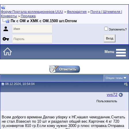
Форум Портала коллекционеров UUU
Филокартия
Почта | Штемпеля |
>
>
Конверты
Продажа
>
Пк с ОМ и ХМК с ОМ.1500 шт.Оптом

Запомнить?

Menu
Опции темы
08.12.2024, 10:54:04
#
1
vvs72
Пользователь
Всем доброго времени.Делаю уборку к НГ,нашел чемоданчик.Считать
не стал.Взвесил по 10 шт и разделил общий вес.Карточек 4 кг 720
гр,конвертов 810 гр.Если кому нужно 3000 р плюс отправка.Отправка